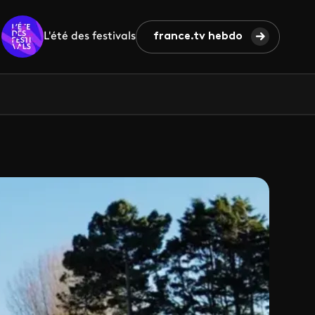
L'été des festivals
france.tv hebdo