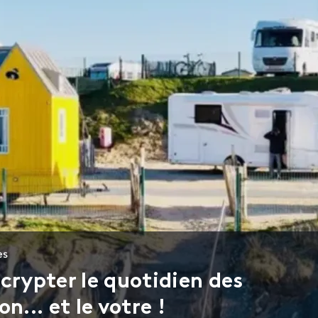
es
crypter le quotidien des
n... et le votre !