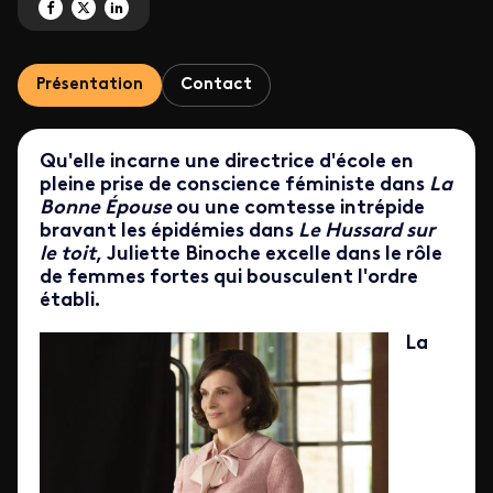
Partagez 'Double séance Juliette Binoche' sur Facebook
Partagez 'Double séance Juliette Binoche' sur X
Partagez 'Double séance Juliette Binoche' sur LinkedIn
Présentation
Contact
Qu'elle incarne une directrice d'école en
pleine prise de conscience féministe dans
La
Bonne Épouse
ou une comtesse intrépide
bravant les épidémies dans
Le Hussard sur
le toit
,
Juliette Binoche excelle dans le rôle
de femmes fortes qui bousculent l'ordre
établi.
La