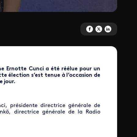
Partagez 'Delphine Ernotte Cu
Partagez 'Delphine Ernot
Partagez 'Delphine 
ne Ernotte Cunci a été réélue pour un
te élection s’est tenue à l’occasion de
 jour.
i, présidente directrice générale de
enkö, directrice générale de la Radio