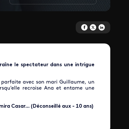
Partagez 'Visions ' sur Faceboo
Partagez 'Visions ' sur X
Partagez 'Visions ' s
aîne le spectateur dans une intrigue
e parfaite avec son mari Guillaume, un
rsqu'elle recroise Ana et entame une
mira Casar...
(Déconseillé aux - 10 ans)