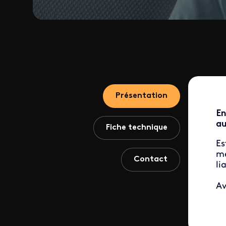
Présentation
En
au
Fiche technique
Es
mé
Contact
li
A