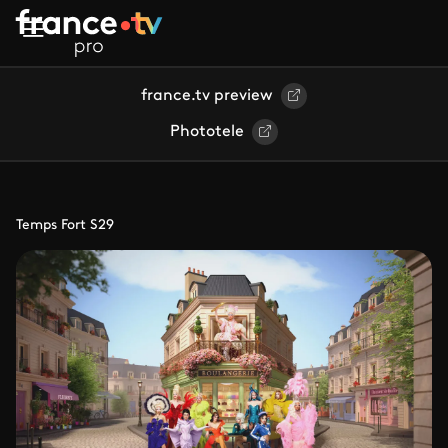
Aller au contenu principal
france.tv preview
Phototele
Temps Fort S29