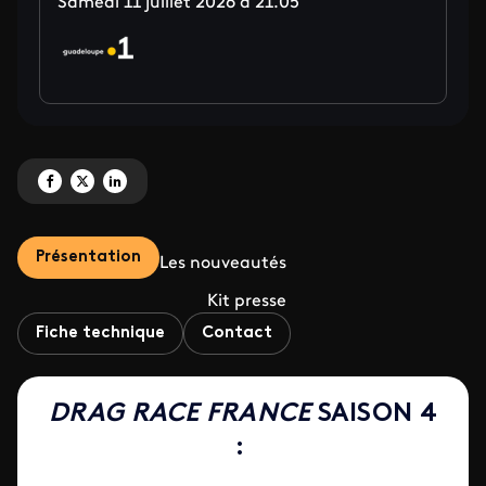
Samedi 11 juillet 2026 à 21.05
Partagez 'Drag Race France saison 4 : la boulangerie est ouverte !' sur Face
Partagez 'Drag Race France saison 4 : la boulangerie est ouverte !' sur
Partagez 'Drag Race France saison 4 : la boulangerie est ouverte !
Présentation
Les nouveautés
Kit presse
Fiche technique
Contact
DRAG RACE FRANCE
SAISON 4
: