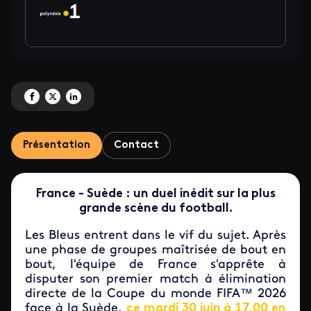
Partagez 'France vs Suède à vivre sur Polynésie la 1<sup>ère' sur Facebook
Partagez 'France vs Suède à vivre sur Polynésie la 1<sup>ère' sur X
Partagez 'France vs Suède à vivre sur Polynésie la 1<sup>ère' sur 
Présentation
Contact
France - Suède : un duel inédit sur la plus
grande scène du football.
Les Bleus entrent dans le vif du sujet. Après
une phase de groupes maîtrisée de bout en
bout, l'équipe de France s'apprête à
disputer son premier match à élimination
directe de la Coupe du monde FIFA™ 2026
face à la Suède,
ce mardi 30 juin à 17.00 en