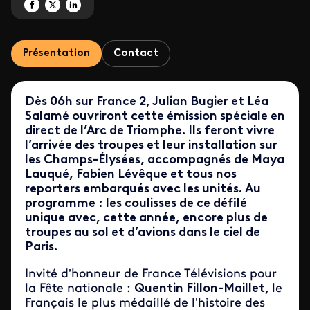
Partagez 'Emission spéciale : 14 juillet 2026' sur Facebook
Partagez 'Emission spéciale : 14 juillet 2026' sur X
Partagez 'Emission spéciale : 14 juillet 2026' sur LinkedIn
Présentation
Contact
Dès 06h sur France 2, Julian Bugier et Léa
Salamé ouvriront cette émission spéciale en
direct de l’Arc de Triomphe. Ils feront vivre
l’arrivée des troupes et leur installation sur
les Champs-Élysées, accompagnés de Maya
Lauqué, Fabien Lévêque et tous nos
reporters embarqués avec les unités. Au
programme : les coulisses de ce défilé
unique avec, cette année, encore plus de
troupes au sol et d’avions dans le ciel de
Paris.
Invité d’honneur de France Télévisions pour
la Fête nationale :
Quentin Fillon-Maillet,
le
Français le plus médaillé de l’histoire des