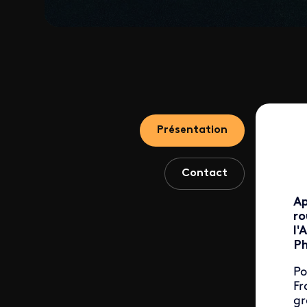
Présentation
Contact
Ap
ro
l'
Ph
Po
Fr
gr