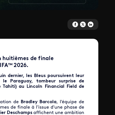
Partagez 'France vs Paraguay à 
Partagez 'France vs Paragu
Partagez 'France vs 
 huitièmes de finale
IFA™ 2026.
uin dernier, les Bleus poursuivent leur
t le Paraguay, tombeur surprise de
 Tahiti) au Lincoln Financial Field de
sation de
Bradley Barcola
, l'équipe de
èmes de finale à l'issue d'une phase de
dier Deschamps
affichent une ambition