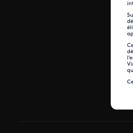
in
Su
dé
él
ap
Ce
dé
l'
Vi
qu
Ce