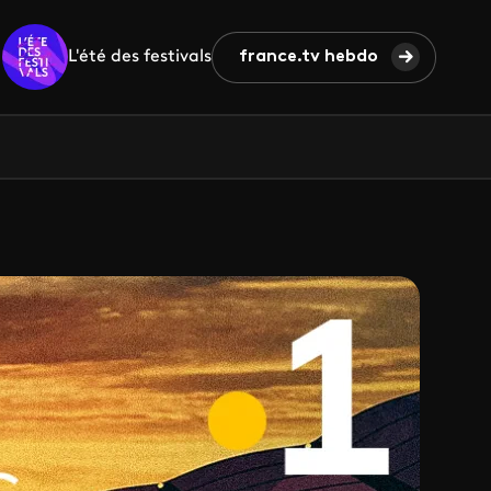
L'été des festivals
france.tv hebdo