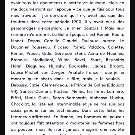
avoir tous les documents à portée de la main. Mais en
me documentant sur l’époque – ce que je fais pour tous
mes travaux – j’ai constaté qu’il n’y avait pas que des
froufrous dans cette période 1900, il y avait aussi des
personnages d’exception. Je m’en doutais ! Mais leur
nombre m’a étonné. La Belle Époque, c’est Renoir, Rodin,
Monet, Degas, Camille Claudel, Toulouse-Lautrec, Le
Douanier Rousseau, Picasso, Poiret, Valadon, Colette,
Renan, Proust, Gide, Gertrude Stein, Anna de Noailles,
Brancusi, Modigliani, Wilde, Ravel, Fauré, Reynaldo
Hahn, Diaguilev, Nijinsky, Bourdelle, Jaurès, Bruant,
Louise Michel, van Dongen, Anatole France – que je ne
montre qu’en photo dans le film, mais je le voulais –
Debussy, Satie, Clemenceau, le Prince de Galles (Edouard
VII), Santos-Dumont, Pasteur, Méliès, les frères Lumière,
Eiffel, Marie Curie, Sarah Bernhardt, Alphonse Mucha,
Chocolat, la liste est interminable et je ne me suis pas
assez penché sur les techniques. Dans cette liste, les
femmes s’affirment. En France, les hommes de pouvoir
ont toujours fait attention à maintenir les femmes hors
du pouvoir, mais ils n’ont jamais imaginé une société