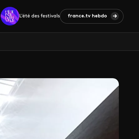
L'été des festivals
france.tv hebdo