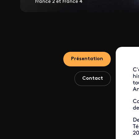
France 2 et France 4
Présentation
C’
hi
Contact
to
An
Co
de
De
Té
20