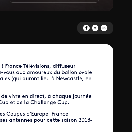
Partagez 'Les clubs français e
Partagez 'Les clubs franç
Partagez 'Les clubs 
! France Télévisions, diffuseur
z-vous aux amoureux du ballon ovale
nales (qui auront lieu à Newcastle, en
e vivre en direct, à chaque journée
 Cup et de la Challenge Cup.
les Coupes d’Europe, France
ses antennes pour cette saison 2018-