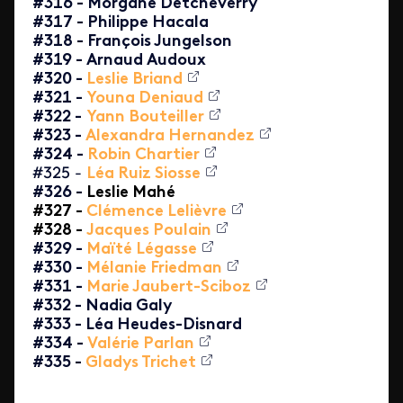
#316 - Morgane Detcheverry
#317 - Philippe Hacala
#318 - François Jungelson
#319 - Arnaud Audoux
#320 -
Leslie Briand
#321 -
Youna Deniaud
#322 -
Yann Bouteiller
#323 -
Alexandra Hernandez
#324 -
Robin Chartier
#325 -
Léa Ruiz Siosse
#326 -
Leslie Mahé
#327 -
Clémence Lelièvre
#328 -
Jacques Poulain
#329 -
Maïté Légasse
#330 -
Mélanie Friedman
#331 -
Marie Jaubert-Sciboz
#332 - Nadia Galy
#333 - Léa Heudes-Disnard
#334 -
Valérie Parlan
#335 -
Gladys Trichet