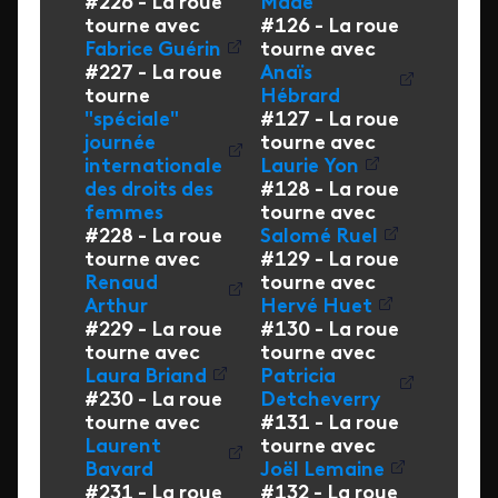
#226 - La roue
Madé
tourne avec
#126 - La roue
Fabrice Guérin
tourne avec
#227 - La roue
Anaïs
tourne
Hébrard
"spéciale"
#127 - La roue
journée
tourne avec
internationale
Laurie Yon
des droits des
#128 - La roue
femmes
tourne avec
#228 - La roue
Salomé Ruel
tourne avec
#129 - La roue
Renaud
tourne avec
Arthur
Hervé Huet
#229 - La roue
#130 - La roue
tourne avec
tourne avec
Laura Briand
Patricia
#230 - La roue
Detcheverry
tourne avec
#131 - La roue
Laurent
tourne avec
Bavard
Joël Lemaine
#231 - La roue
#132 - La roue