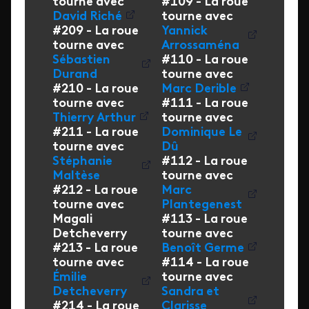
tourne avec
#109 - La roue
David Riché
tourne avec
#209 - La roue
Yannick
tourne avec
Arrossaména
Sébastien
#110 - La roue
Durand
tourne avec
#210 - La roue
Marc Derible
tourne avec
#111 - La roue
Thierry Arthur
tourne avec
#211 - La roue
Dominique Le
tourne avec
Dû
Stéphanie
#112 - La roue
Maltèse
tourne avec
#212 - La roue
Marc
tourne avec
Plantegenest
Magali
#113 - La roue
Detcheverry
tourne avec
#213 - La roue
Benoît Germe
tourne avec
#114 - La roue
Émilie
tourne avec
Detcheverry
Sandra et
#214 - La roue
Clarisse