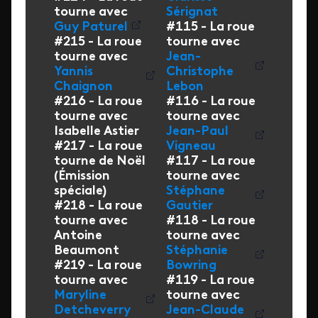
tourne avec
Sérignat
Guy Paturel
#115 - La roue
#215 - La roue
tourne avec
tourne avec
Jean-
Yannis
Christophe
Chaignon
Lebon
#216 - La roue
#116 - La roue
tourne avec
tourne avec
Isabelle Astier
Jean-Paul
#217 - La roue
Vigneau
tourne de Noël
#117 - La roue
(Émission
tourne avec
spéciale)
Stéphane
#218 - La roue
Gautier
tourne avec
#118 - La roue
Antoine
tourne avec
Beaumont
Stéphanie
#219 - La roue
Bowring
tourne avec
#119 - La roue
Maryline
tourne avec
Detcheverry
Jean-Claude