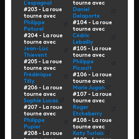
L'espagnol
tourne avec
#203 - La roue
Daniel
tourne avec
Delaporte
Philippe
#104 - La roue
Paturel
tourne avec
#204 - La roue
Cédric
tourne avec
Lebailly
Jean-Luc
#105 - La roue
Thievent
tourne avec
#205 - La roue
Philippe
tourne avec
Picault
Frédérique
#106 - La roue
Tilly
tourne avec
#206 - La roue
Marie Jugan
tourne avec
#107 - La roue
Sophie Lucas
tourne avec
#207 - La roue
Roger
tourne avec
Etcheberry
Philippe
#108 - La roue
Pupier
tourne avec
#208 - La roue
Katy Turlais