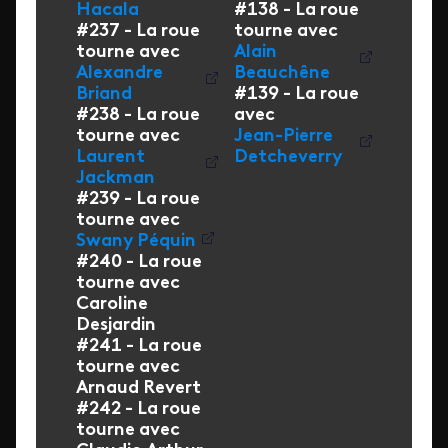
Hacala
#138 - La roue
#237 - La roue
tourne avec
tourne avec
Alain
Alexandre
Beauchêne
Briand
#139 - La roue
#238 - La roue
avec
tourne avec
Jean-Pierre
Laurent
Detcheverry
Jackman
#239 - La roue
tourne avec
Swany Péquin
#240 - La roue
tourne avec
Caroline
Desjardin
#241 - La roue
tourne avec
Arnaud Revert
#242 - La roue
tourne avec