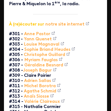
ère
Pierre & Miquelon la 1
, la radio.
À (re)écouter sur
notre site internet
#301 -
Anne Pastor
#302 -
Yann Quenet
#303 -
Louise Magnaval
#304 -
Sophie Briand Heudes
#305 -
Christophe Guillard
#306 -
Myriam Fauglas
#307 -
Géraldine Besnard
#308 -
Joseph Bagur
#309 - Claire Poirier
#310 -
Adrien Sallas
#311 -
Michel Borotra
#312 -
Agathe Schmid
#313 -
Anaïs Siosse
#314 -
Valérie Claireaux
#315 - Nathalie Cormier