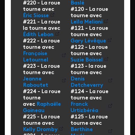
#220 - La roue
Baslé
tourne avec
#120 - La roue
Éric Siosse
tourne avec
#221 - La roue
Leïla Meliani
la tourne avec
#121 - La roue
Édith Lebon
tourne avec
#222 - La roue
Gary Lévêque
tourne avec
#122 - La roue
Françoise
tourne avec
Letournel
Suzie Boissel
#223 - La roue
#123 - la roue
tourne avec
tourne avec
Jeanne
Denis
Raboutet
Detcheverry
#224 - La roue
#124 - La roue
tourne
tourne avec
avec
Raphaële
Franck
Goineau
Urtizbéréa
#225 - La roue
#125 - La roue
tourne avec
tourne avec
Kelly Dromby
Berthine