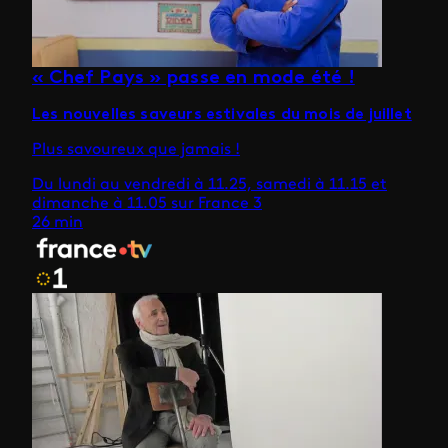
« Chef Pays » passe en mode été !
Les nouvelles saveurs estivales du mois de juillet
Plus savoureux que jamais !
Du lundi au vendredi à 11.25, samedi à 11.15 et
dimanche à 11.05 sur France 3
26 min