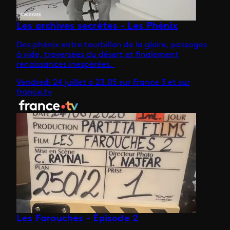
Les archives secrètes - Les Phénix
Des phénix entre tourbillon de la gloire, passages
à vide, traversées du désert et finalement
renaissances inespérées.
Vendredi 24 juillet à 23.05 sur France 3 et sur
france.tv
Les Farouches - Épisode 2