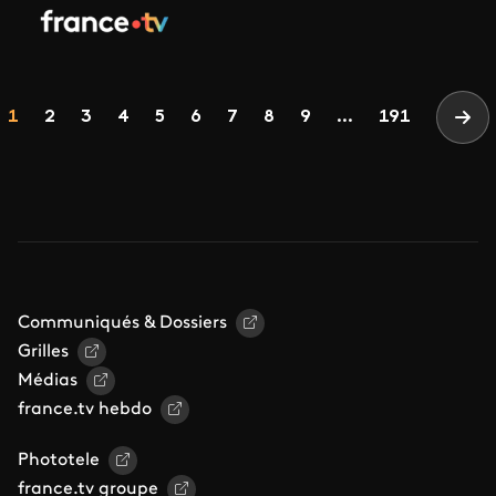
Pagination
Page
Page
Page
Page
Page
Page
Page
Page
Page
1
2
3
4
5
6
7
8
9
...
191
Pag
Communiqués & Dossiers
Grilles
Médias
france.tv hebdo
Phototele
france.tv groupe