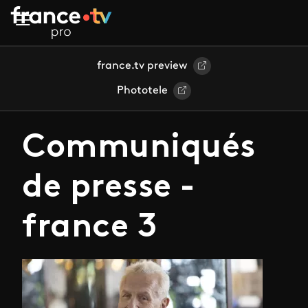
Aller au contenu principal
france.tv preview
Phototele
Communiqués
de presse -
france 3