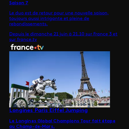
Saison 7
Le duo est de retour pour une nouvelle saison,
toujours aussi intrigante et pleine de
rebondissements.
Depuis le dimanche 21 juin à 21.10 sur France 3 et
sur france.tv
Longines Paris Eiffel Jumping
Le Longines Global Champions Tour fait étape
au Champ-de-Mars.