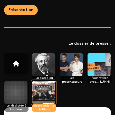
Présentation
Le dossier de presse :
La dictée au
Les
Pour réviser
présentateurs
avec... LUMNI
cœur de l'univers
de Jules Verne
Le kit dictée à
Les précédentes
imprimer
éditions