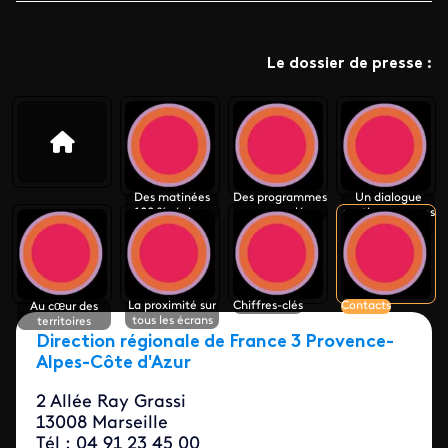
Le dossier de presse :
Des matinées
Des programmes
Un dialogue
100 % régions
renouvelés
continu avec nos
publics
La proximité sur
Chiffres-clés
Contacts
Au cœur des
tous les écrans
territoires
Direction régionale de France 3 Provence-
Alpes-Côte d'Azur
2 Allée Ray Grassi
13008 Marseille
Tél : 04 91 23 45 00