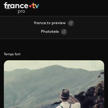
Aller au contenu principal
france.tv preview
Phototele
Temps fort