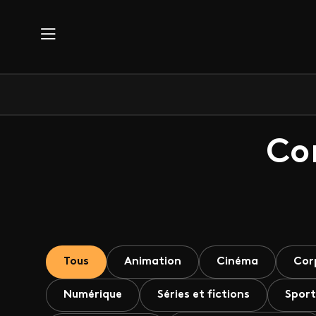
Aller au contenu principal
Co
Tous
Animation
Cinéma
Cor
Numérique
Séries et fictions
Sport