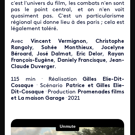
c’est l’univers du film, les combats n’en sont
pas le point central, et on n’en voit
quasiment pas. C’est un particularisme
régional qui donne lieu à des paris ; cela est
légalement toléré.
Avec
Vincent Vermignon
,
Christophe
Rangoly
,
Sohée Monthieux
,
Jocelyne
Béroard
,
José Dalmat
,
Eric Delor
,
Rayan
François-Eugène
,
Daniely Francisque
,
Jean-
Claude Duverger
.
115 min
Réalisation
Gilles Elie-Dit-
¨
Cosaque
Scénario
Patrice et Gilles Elie-
¨
Dit-Cosaque
Production
Promenades films
¨
et La maison Garage
2021
¨