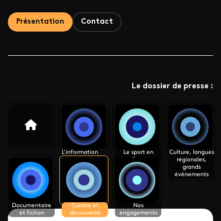
Présentation
Contact
Le dossier de presse :
L'information
Le sport en
Culture, langues
direct
régionales,
grands
événements
Documentaire
Cuisine et
Nos
et fiction
découverte
engagements