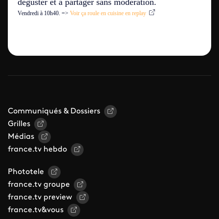
déguster et à partager sans modération.
Vendredi à 10h40.
=>
Voir ça roule en cuisine en replay
Communiqués & Dossiers
Grilles
Médias
france.tv hebdo
Phototele
france.tv groupe
france.tv preview
france.tv&vous