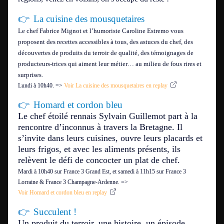
👉
La cuisine des mousquetaires
Le chef Fabrice Mignot et l’humoriste Caroline Estremo vous
proposent des recettes accessibles à tous, des astuces du chef, des
découvertes de produits du terroir de qualité, des témoignages de
producteurs-trices qui aiment leur métier… au milieu de fous rires et
surprises.
Lundi à 10h40.
=>
Voir La cuisine des mousquetaires en replay
👉
Homard et cordon bleu
Le chef étoilé rennais Sylvain Guillemot part à la
rencontre d’inconnus à travers la Bretagne. Il
s’invite dans leurs cuisines, ouvre leurs placards et
leurs frigos, et avec les aliments présents, ils
relèvent le défi de concocter un plat de chef.
Mardi à 10h40 sur France 3 Grand Est, et samedi à 11h15 sur France 3
Lorraine & France 3 Champagne-Ardenne.
=>
Voir Homard et cordon bleu en replay
👉
Succulent !
Un produit du terroir, une histoire, un épisode.