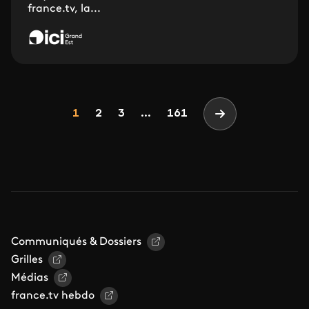
france.tv, la...
Pagination
Page
Page
Page
1
2
3
...
161
Page suivante
Communiqués & Dossiers
Grilles
Médias
france.tv hebdo