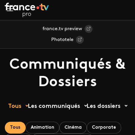
Aller au contenu principal
france.tv preview
Phototele
Communiqués &
Dossiers
Tous
Les communiqués
Les dossiers
Tous
Animation
Cinéma
Corporate