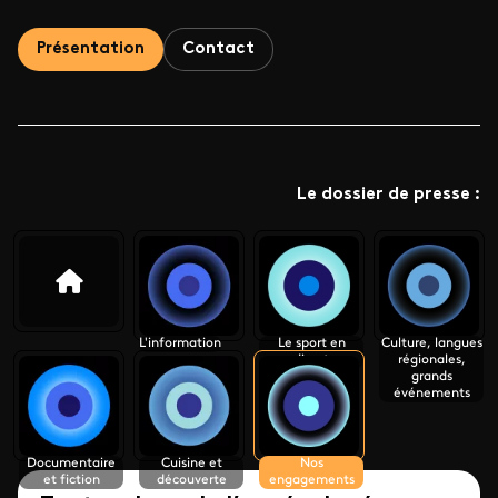
Présentation
Contact
Le dossier de presse :
L'information
Le sport en
Culture, langues
direct
régionales,
grands
événements
Documentaire
Cuisine et
Nos
et fiction
découverte
engagements