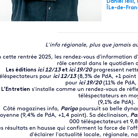
Daniel Ielli
ÎLe-de-Fran
L’info régionale, plus que jamais 
n cette rentrée 2025, les rendez-vous d’information d’
rôle central dans le quotidien d
Les éditions
ici 12/13
et
ici 19/20
progressent nett
téléspectateurs pour
ici 12/13
(8,3% de PdA, +1 point 
pour
ici 19/20
(11% de PdA, 
L’Entretien
s’installe comme un rendez-vous de réfl
téléspectateurs en m
(9,1% de PdA).
Côté magazines info,
Parigo
poursuit sa belle dyn
oyenne (9,4% de PdA, +1,4 point). Sa déclinaison,
Par
000 téléspectateurs et 9,
s résultats en hausse qui confirment la force de l’of
d’éclairer l’actualité locale, régionale, n