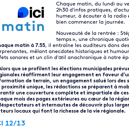
Chaque matin, du lundi au ven
2h30 d'infos pratiques, d'act
humeur, à écouter à la radio 
bien commencer la journée.
Nouveauté de la rentrée : St
temps », une chronique quotid
aque matin à 7.55
, il entraîne les auditeurs dans de
rprenantes, mêlant anecdotes historiques et humour
fets sonores et un clin d’œil anachronique à notre é
Alors que se profilent les élections municipales prév
gionales réaffirment leur engagement en faveur d’u
formation de terrain, un engagement salué lors des 
 proximité unique, les rédactions se préparent à mobi
rantir une couverture complète et impartiale de ces
aque mois des pages extérieures au cœur de la régi
léspectateurs et internautes de découvrir plus largeme
teurs locaux qui font la richesse de la vie régionale.
CI 12/13