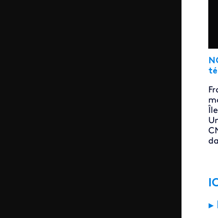
NO
té
Fr
ma
Îl
Un
CN
da
I
►