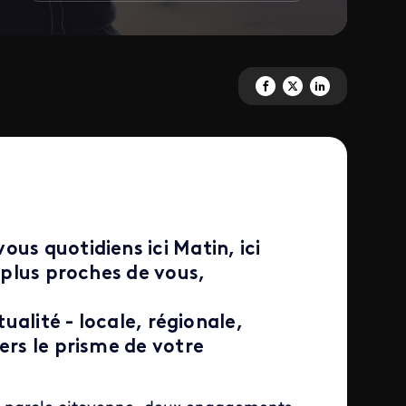
Partagez 'Une offre d'informati
Partagez 'Une offre d'info
Partagez 'Une offre 
us quotidiens ici Matin, ici
s plus proches de vous,
tualité - locale, régionale,
ers le prisme de votre