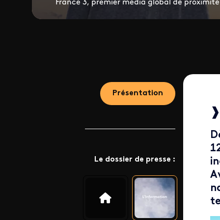
France 3, premier média global de proximité
Présentation
D
12
Le dossier de presse :
i
Av
n
te