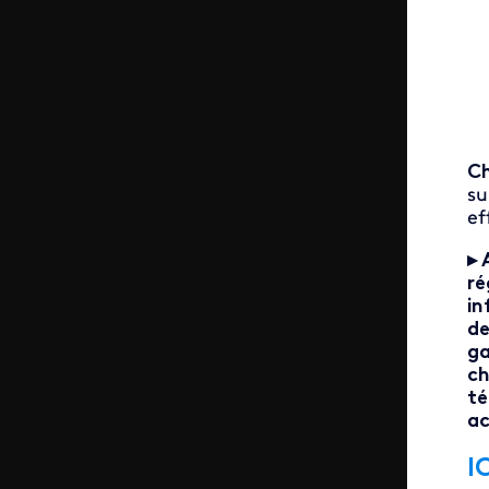
Ch
su
ef
▸ 
ré
in
de
ga
ch
té
ac
I