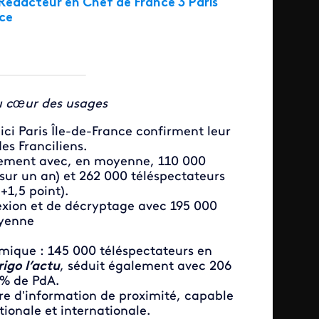
, Rédacteur en Chef de France 3 Paris
ce
au cœur des usages
ici Paris Île-de-France confirment leur
es Franciliens.
ement avec, en moyenne, 110 000
sur un an) et 262 000 téléspectateurs
+1,5 point).
exion et de décryptage avec 195 000
oyenne
amique : 145 000 téléspectateurs en
igo l’actu
, séduit également avec 206
8% de PdA.
fre d’information de proximité, capable
ationale et internationale.