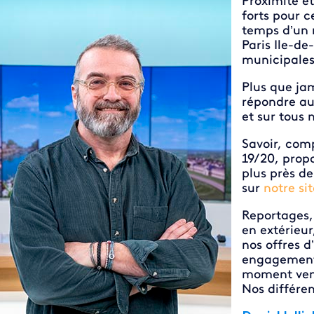
Proximité e
forts pour c
temps d’un 
Paris Ile-de
municipales
Plus que ja
répondre aux
et sur tous 
Savoir, comp
19/20, prop
plus près de
sur
notre sit
Reportages, 
en extérieur
nos offres d
engagements
moment venu
Nos différe