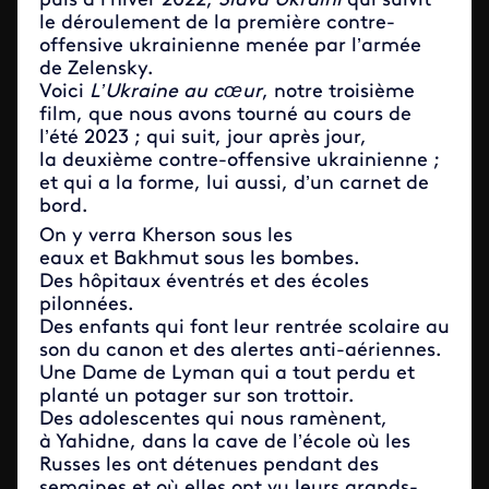
puis à l’hiver 2022,
Slava Ukraini
qui suivit
le déroulement de la première contre-
offensive ukrainienne menée par l’armée
de Zelensky.
Voici
L’Ukraine au cœur
, notre troisième
film, que nous avons tourné au cours de
l’été 2023 ; qui suit, jour après jour,
la deuxième contre-offensive ukrainienne ;
et qui a la forme, lui aussi, d’un carnet de
bord.
On y verra Kherson sous les
eaux et Bakhmut sous les bombes.
Des hôpitaux éventrés et des écoles
pilonnées.
Des enfants qui font leur rentrée scolaire au
son du canon et des alertes anti-aériennes.
Une Dame de Lyman qui a tout perdu et
planté un potager sur son trottoir.
Des adolescentes qui nous ramènent,
à Yahidne, dans la cave de l’école où les
Russes les ont détenues pendant des
semaines et où elles ont vu leurs grands-