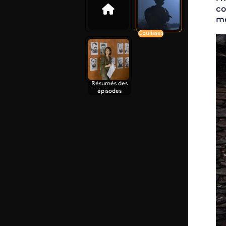
co
mo
Coulisses
Résumés des
épisodes