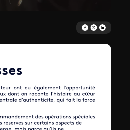
Partagez 'Cœurs noirs' sur Fac
Partagez 'Cœurs noirs' su
Partagez 'Cœurs noir
sses
ateur ont eu également l’opportunité
eux dont on raconte l’histoire au cœur
ntrale d’authenticité, qui fait la force
Commandement des opérations spéciales
rs réserves sur certains aspects de
fense, mais parce qu’ils ne