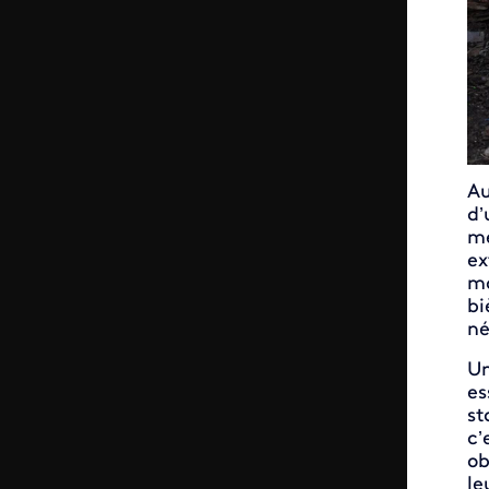
Au
d’
me
ex
ma
bi
né
Un
es
st
c’
ob
le