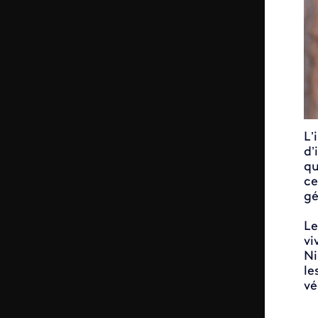
L’
d’
qu
ce
gé
Le
vi
Ni
le
vé