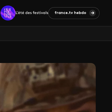
L'été des festivals
france.tv hebdo