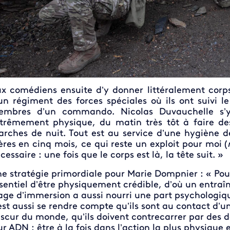
x comédiens ensuite d’y donner littéralement corps
un régiment des forces spéciales où ils ont suivi 
mbres d’un commando. Nicolas Duvauchelle s’y
trêmement physique, du matin très tôt à faire des
rches de nuit. Tout est au service d’une hygiène de
ères en cinq mois, ce qui reste un exploit pour moi (
cessaire : une fois que le corps est là, la tête suit. »
e stratégie primordiale pour Marie Dompnier : « Pour 
sentiel d’être physiquement crédible, d’où un entraî
age d’immersion a aussi nourri une part psychologique
est aussi se rendre compte qu’ils sont au contact d’u
scur du monde, qu’ils doivent contrecarrer par des 
ur ADN : être à la fois dans l’action la plus physique e