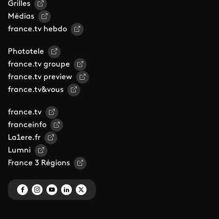
Grilles
Médias
france.tv hebdo
Phototele
france.tv groupe
france.tv preview
france.tv&vous
france.tv
franceinfo
La1ere.fr
Lumni
France 3 Régions