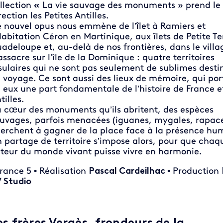
llection
«
La vie sauvage des monuments » prend le 
rection les Petites Antilles.
 nouvel opus nous emmène de l’
î
let à Ramiers et
Habitation Céron en Martinique, aux
î
lets de Petite Te
adeloupe et, au-delà de nos frontières, dans le villa
ssacre sur l’île de la Dominique : quatre territoires
sulaires qui ne sont pas seulement de sublimes desti
 voyage. Ce sont aussi des lieux de mémoire, qui por
 eux une part fondamentale de l’histoire de France e
tilles.
 cœur des monuments qu’ils abritent, des espèces
uvages, parfois menacées (iguanes, mygales, rapace
erchent à gagner de la place face à la présence hu
 partage de territoire s’impose alors, pour que chaq
teur du monde vivant puisse vivre en harmonie.
France 5 • Réalisation
Pascal Cardeilhac
• Production
 Studio