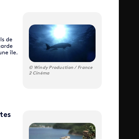
ls de
garde
ne île.
Windy Production / France
2 Cinéma
tes