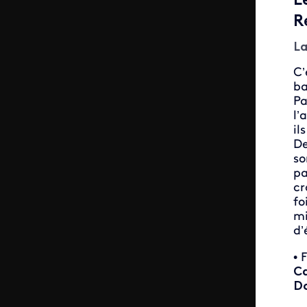
L
R
La
C’
ba
Pa
l’
il
De
so
pa
cr
fo
mi
d’
• 
C
Do