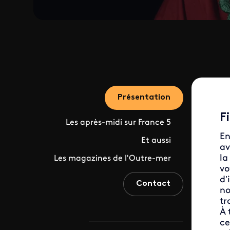
Présentation
F
Les après-midi sur France 5
En
Et aussi
av
la
Les magazines de l'Outre-mer
vo
d’
Contact
no
tr
À 
ce