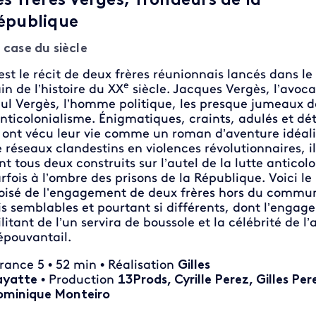
es frères Vergès, frondeurs de la
épublique
 case du siècle
est le récit de deux frères réunionnais lancés dans l
e
in de l’histoire du XX
siècle. Jacques Vergès, l’avoca
ul Vergès, l’homme politique, les presque jumeaux d
anticolonialisme. Énigmatiques, craints, adulés et dét
s ont vécu leur vie comme un roman d’aventure idéali
 réseaux clandestins en violences révolutionnaires, il
nt tous deux construits sur l’autel de la lutte anticolo
rfois à l’ombre des prisons de la République. Voici le 
oisé de l’engagement de deux frères hors du commun
is semblables et pourtant si différents, dont l’enga
litant de l’un servira de boussole et la célébrité de l’
épouvantail.
France 5 • 52 min • Réalisation
Gilles
ayatte
• Production
13Prods, Cyrille Perez, Gilles Per
minique Monteiro