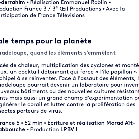
derrahim
• Réalisation Emmanuel Roblin •
e
oduction France 3 / 3
Œil Productions • Avec la
rticipation de France Télévisions
ale temps pour la planète
adeloupe, quand les éléments s’emmêlent
cès de chaleur, multiplication des cyclones et mont
ux, un cocktail détonnant qui force « l’île papillon »
chipel à se réinventer. Face à l’assaut des éléments, 
adeloupe pourrait devenir un laboratoire pour inven
uveaux bâtiments ou des nouvelles cultures résistan
nts mais aussi un grand champ d’expérimentation p
générer le corail et lutter contre la prolifération des
sectes porteurs de virus.
France 5 • 52 min • Écriture et réalisation
Morad Aït-
abbouche
• Production
LPBV !