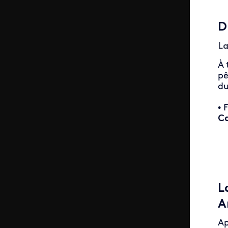
D
La
À 
pê
du
• 
C
L
A
Ap