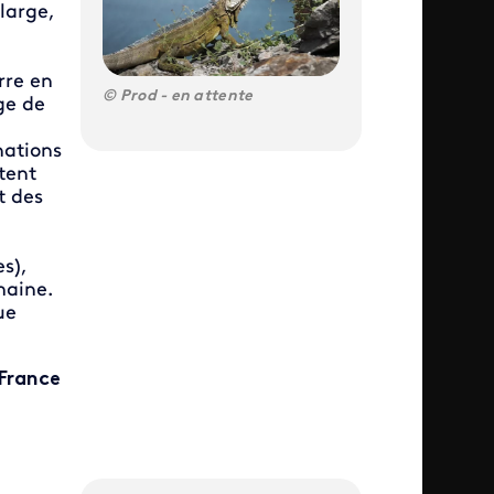
large,
rre en
Prod - en attente
ge de
nations
tent
t des
s),
maine.
ue
France