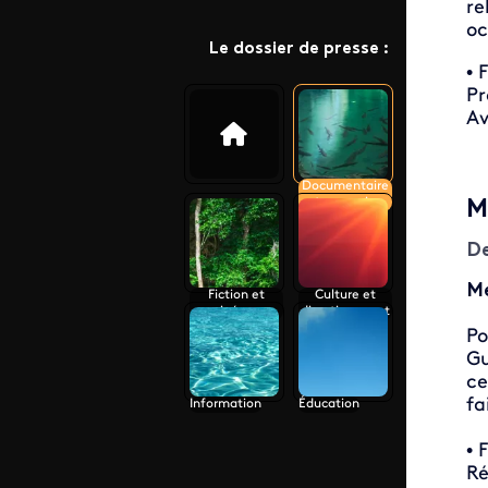
re
oc
Le dossier de presse :
• 
Pr
A
Documentaire
et magazine
M
De
Me
Fiction et
Culture et
cinéma
divertissement
Po
Gu
ce
fa
Information
Éducation
• 
Ré