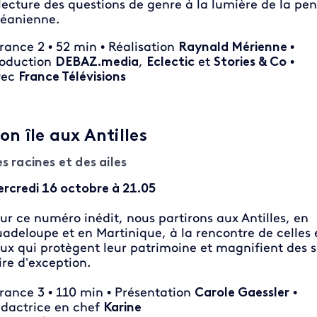
lecture des questions de genre à la lumière de la pe
éanienne.
France 2 • 52 min • Réalisation
Raynald Mérienne
•
oduction
DEBAZ.media
,
Eclectic
et
Stories & Co
•
vec
France Télévisions
on île aux Antilles
s racines et des ailes
rcredi 16 octobre à 21.05
ur ce numéro inédit, nous partirons aux Antilles, en
adeloupe et en Martinique, à la rencontre de celles 
ux qui protègent leur patrimoine et magnifient des s
ire d’exception.
France 3 • 110 min • Présentation
Carole Gaessler
•
dactrice en chef
Karine