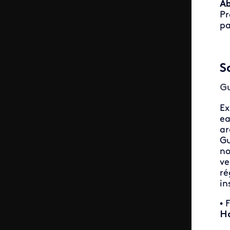
Ab
Pr
pa
S
Gu
Ex
ea
ar
Gu
no
ve
ré
in
• 
H