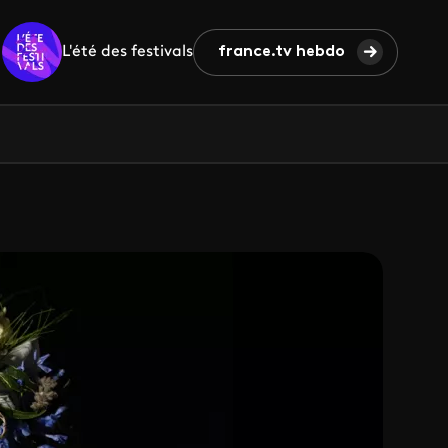
L'été des festivals
france.tv hebdo