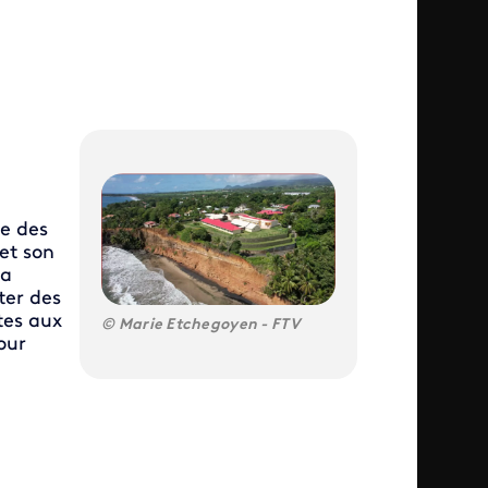
ée des
 et son
la
ter des
tes aux
Marie Etchegoyen - FTV
our