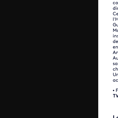
co
di
Ce
l’
Gu
Ma
in
de
en
An
Au
sa
ch
Un
ac
• 
TV