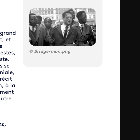
e grand
t, et
e
Bridgerman.png
estés,
ste.
s se
niale,
récit
, à la
gement
autre
ez,