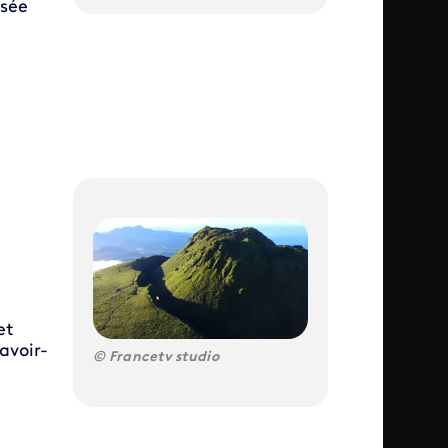
nsée
et
avoir-
Francetv studio