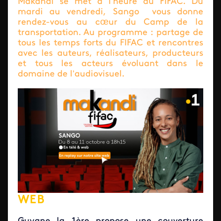
Makandi se met à l’heure du FIFAC. Du
mardi au vendredi, Sango vous donne
rendez-vous au cœur du Camp de la
transportation. Au programme : partage de
tous les temps forts du FIFAC et rencontres
avec les auteurs, réalisateurs, producteurs
et tous les acteurs évoluant dans le
domaine de l’audiovisuel.
WEB