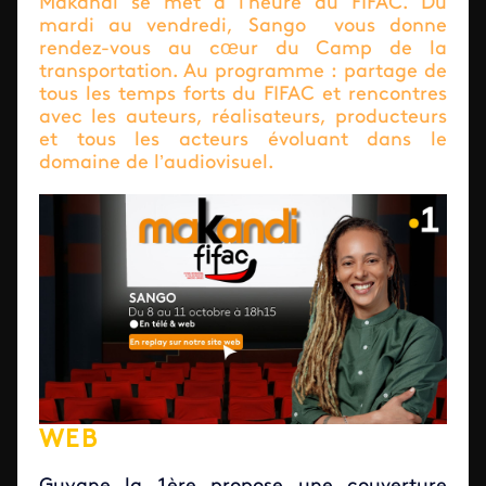
Makandi se met à l’heure du FIFAC. Du
mardi au vendredi, Sango vous donne
rendez-vous au cœur du Camp de la
transportation. Au programme : partage de
tous les temps forts du FIFAC et rencontres
avec les auteurs, réalisateurs, producteurs
et tous les acteurs évoluant dans le
domaine de l’audiovisuel.
WEB