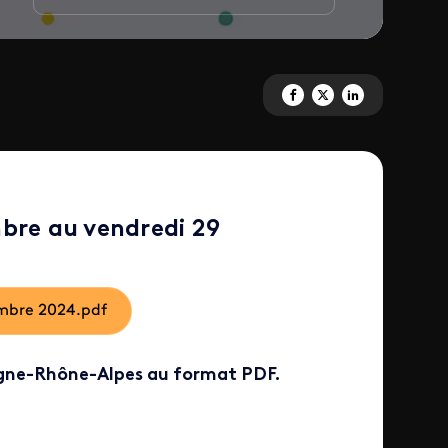
Partagez 'Grille des programme
Partagez 'Grille des prog
Partagez 'Grille des
bre au vendredi 29
embre 2024.pdf
gne-Rhône-Alpes au format PDF.