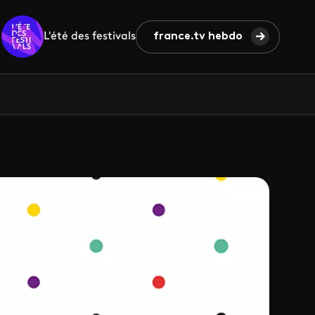
L'été des festivals
france.tv hebdo