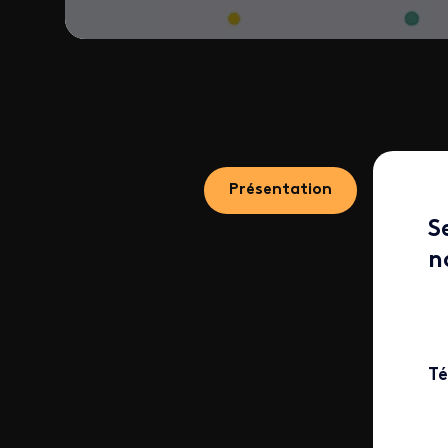
Présentation
S
n
Do
Té