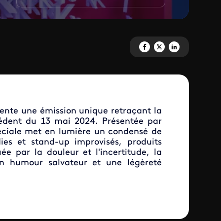
Partagez 'Chaotik'art' sur Fac
Partagez 'Chaotik'art' sur
Partagez 'Chaotik'ar
ente une émission unique retraçant la
cédent du 13 mai 2024. Présentée par
péciale met en lumière un condensé de
ies et stand-up improvisés, produits
 par la douleur et l'incertitude, la
un humour salvateur et une légèreté