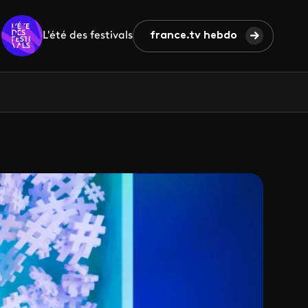
L'été des festivals
france.tv hebdo