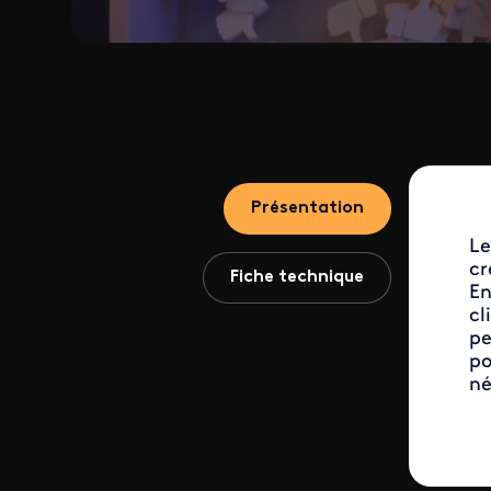
Présentation
Le
cr
Fiche technique
En
cl
pe
po
né