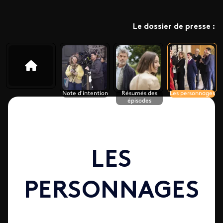
Le dossier de presse :
Note d'intention
Résumés des
Les personnages
épisodes
LES
PERSONNAGES