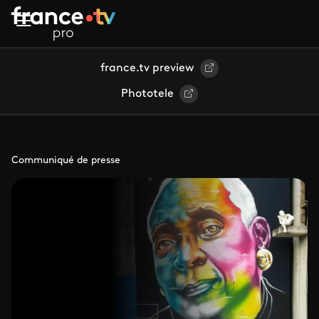
Aller au contenu principal
france.tv preview
Phototele
Communiqué de presse