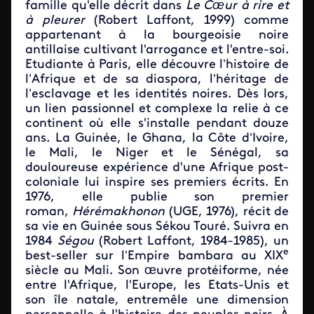
famille qu'elle décrit dans
Le Cœur à rire et
à pleurer
(Robert Laffont, 1999) comme
appartenant à la bourgeoisie noire
antillaise cultivant l'arrogance et l'entre-soi.
Etudiante à Paris, elle découvre l’histoire de
l’Afrique et de sa diaspora, l’héritage de
l’esclavage et les identités noires. Dès lors,
un lien passionnel et complexe la relie à ce
continent où elle s'installe pendant douze
ans. La Guinée, le Ghana, la Côte d’Ivoire,
le Mali, le Niger et le Sénégal, sa
douloureuse expérience d'une Afrique post-
coloniale lui inspire ses premiers écrits. En
1976, elle publie son premier
roman,
Hérémakhonon
(UGE, 1976), récit de
sa vie en Guinée sous Sékou Touré. Suivra en
1984
Ségou
(Robert Laffont, 1984-1985), un
e
best-seller sur l’Empire bambara au XIX
siècle au Mali. Son œuvre protéiforme, née
entre l'Afrique, l'Europe, les Etats-Unis et
son île natale, entremêle une dimension