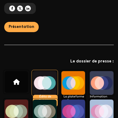
Partagez 'Édito de Delphine Ernotte Cunci' sur Facebook
Partagez 'Édito de Delphine Ernotte Cunci' sur X
Partagez 'Édito de Delphine Ernotte Cunci' sur LinkedIn
Présentation
Le dossier de presse :
Édito de
La plateforme
Information
Delphine
france.tv
Ernotte Cunci