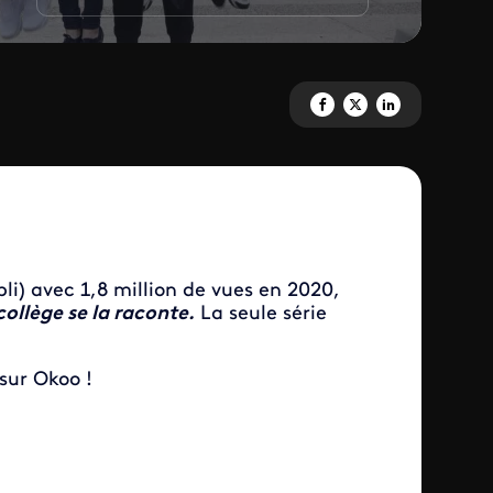
Partagez 'ASKIP, le collège se 
Partagez 'ASKIP, le collège
Partagez 'ASKIP, le c
pli) avec 1,8 million de vues en 2020,
collège se la raconte.
La seule série
sur Okoo !