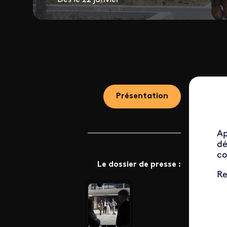
Présentation
Ap
dé
co
Le dossier de presse :
Re