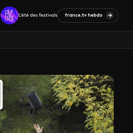
L'été des festivals
france.tv hebdo