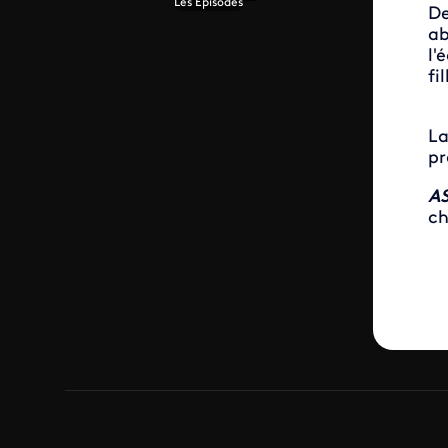
Les Episodes
De
ab
l'
fi
La
pr
AS
ch