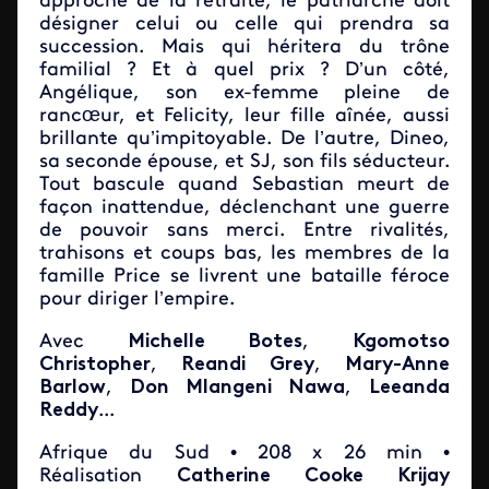
approche de la retraite, le patriarche doit
désigner celui ou celle qui prendra sa
succession. Mais qui héritera du trône
familial ? Et à quel prix ? D’un côté,
Angélique, son ex-femme pleine de
rancœur, et Felicity, leur fille aînée, aussi
brillante qu’impitoyable. De l’autre, Dineo,
sa seconde épouse, et SJ, son fils séducteur.
Tout bascule quand Sebastian meurt de
façon inattendue, déclenchant une guerre
de pouvoir sans merci. Entre rivalités,
trahisons et coups bas, les membres de la
famille Price se livrent une bataille féroce
pour diriger l’empire.
Avec
Michelle Botes
,
Kgomotso
Christopher
,
Reandi Grey
,
Mary-Anne
Barlow
,
Don Mlangeni Nawa
,
Leeanda
Reddy
...
Afrique du Sud • 208 x 26 min •
Réalisation
Catherine Cooke Krijay