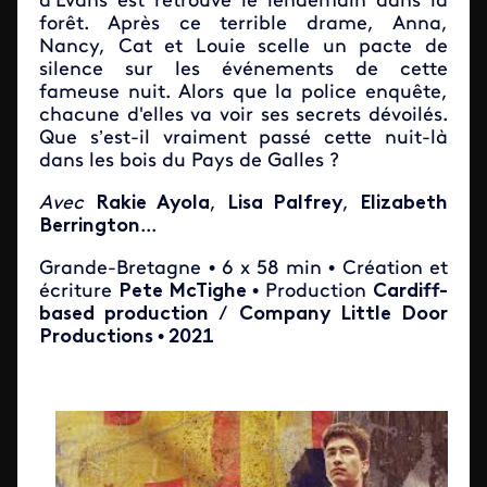
d'Evans est retrouvé le lendemain dans la
forêt. Après ce terrible drame, Anna,
Nancy, Cat et Louie scelle un pacte de
silence sur les événements de cette
fameuse nuit. Alors que la police enquête,
chacune d'elles va voir ses secrets dévoilés.
Que s’est-il vraiment passé cette nuit-là
dans les bois du Pays de Galles ?
Avec
Rakie Ayola
,
Lisa Palfrey
,
Elizabeth
Berrington
...
Grande-Bretagne • 6 x 58 min • Création et
écriture
Pete McTighe
• Production
Cardiff-
based production
/
Company Little Door
Productions
•
2021