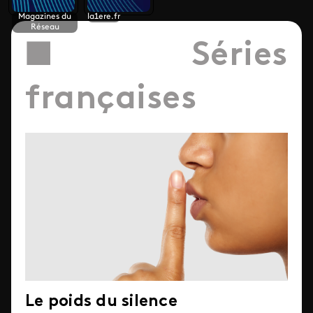
Magazines du
la1ere.fr
Réseau
■ Séries
françaises
Le poids du silence