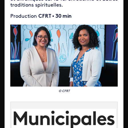
traditions spirituelles.
Production
CFRT
•
30 min
© CFRT