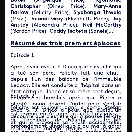
Botes
(Angelique Price),
Kgomotso
Christopher
(Dineo Price),
Mary-Anne
Barlow
(Felicity Price),
Siyabonga Thwala
(Msizi),
Reandi Grey
(Elizabeth Price),
Jay
Anstey
(Alexandra Price),
Neil McCarthy
(Gordon Price),
Caddy Tsotetsi
(Sanele)...
Résumé des trois premiers épisodes
Épisode 1
Après avoir avoué à Dineo que c’est elle qui
a tué son père, Felicity fait une chute
depuis l’un des balcons de l’immeuble
Legacy. Elle est conduite à l’hôpital dans un
état critique. Jonno et sa mère sont déçus,
Épisode 2
choqués et humiliés après que Pietra a
planté Jonno devant l’autel pour s’enfuir
Felicity est toujours dans le coma. Stefan
avec S. J. Dineo a peur que quelqu’un
est revenu en Afrique du Sud. La nouvelle
découvre que c’est elle qui a poussé Felicity
de l’accident de Felicity le trouble
et qui a provoqué sa chute accidentelle,
profondément. Angélique a du mal à gérer
mais Dineo finit par révéler à sa mère les