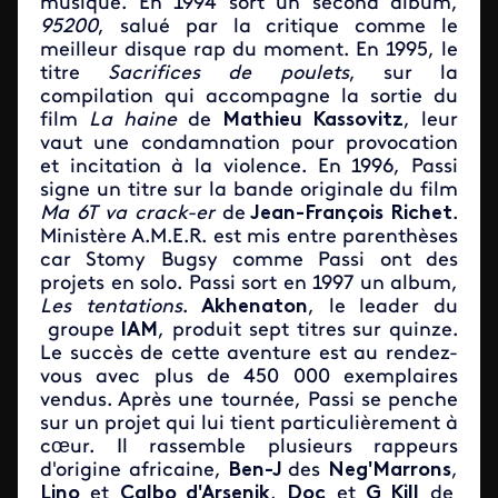
musique. En 1994 sort un second album,
95200
, salué par la critique comme le
meilleur disque rap du moment. En 1995, le
titre
Sacrifices de poulets
,
sur la
compilation qui accompagne la sortie du
film
La haine
de
Mathieu Kassovitz
, leur
vaut une condamnation pour provocation
et incitation à la violence. En 1996, Passi
signe un titre sur la bande originale du film
Ma 6T
va crack-er
de
Jean-François Richet
.
Ministère A.M.E.R. est mis entre parenthèses
car Stomy Bugsy comme Passi ont des
projets en solo. Passi sort en 1997 un album,
Les tentations
.
Akhenaton
, le leader du
groupe
IAM
, produit sept titres sur quinze.
Le succès de cette aventure est au rendez-
vous avec plus de 450 000 exemplaires
vendus. Après une tournée, Passi se penche
sur un projet qui lui tient particulièrement à
cœur. Il rassemble plusieurs rappeurs
d'origine africaine,
Ben-J
des
Neg'Marrons
,
Lino
et
Calbo d'Arsenik
,
Doc
et
G Kill
de