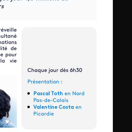
rs
éveille
multané
mations
lité de
ce pour
la vie
Chaque jour dès 6h30
Présentation :
Pascal Toth
en Nord
Pas-de-Calais
Valentine Costa
en
Picardie