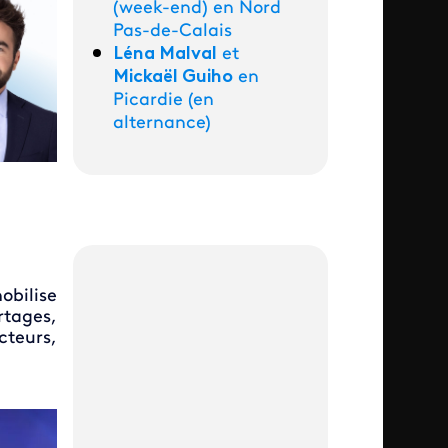
(week-end) en Nord
Pas-de-Calais
Léna Malval
et
Mickaël Guiho
en
Picardie (en
alternance)
obilise
rtages,
cteurs,