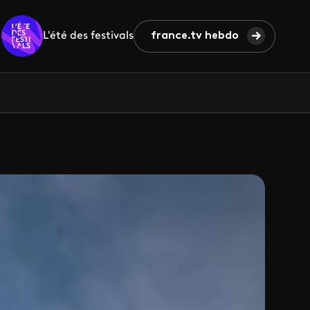
L'été des festivals
france.tv hebdo