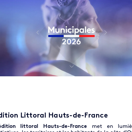
dition Littoral Hauts-de-France
édition littoral Hauts-de-France
met en lumièr