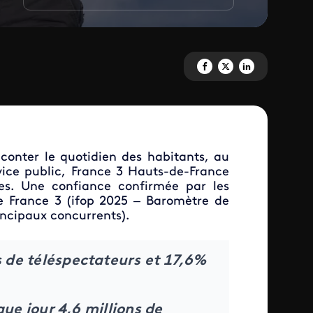
Partagez 'Information : au coeu
Partagez 'Information : au
Partagez 'Informatio
aconter le quotidien des habitants, au
rvice public, France 3 Hauts-de-France
ires. Une confiance confirmée par les
de France 3
(ifop 2025 – Baromètre de
rincipaux concurrents).
ns de téléspectateurs et 17,6%
ue jour 4,6 millions de