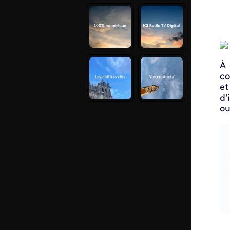
À
co
et
d’
ou