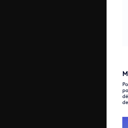
M
Po
po
dé
de