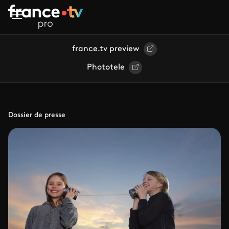
Aller au contenu principal
france.tv preview
Phototele
Dossier de presse