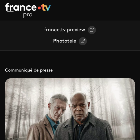
Aller au contenu principal
france.tv preview
Phototele
Communiqué de presse