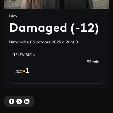
Film
Damaged (-12)
Dimanche 05 octobre 2025 à 20h00
TELEVISION
92 min
Partagez 'Damaged (-12)' sur Facebook
Partagez 'Damaged (-12)' sur X
Partagez 'Damaged (-12)' sur LinkedIn