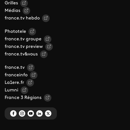
Grilles
Médias
france.tv hebdo
Phototele
france.tv groupe
france.tv preview
france.tv&vous
france.tv
franceinfo
La1ere.fr
Lumni
France 3 Régions