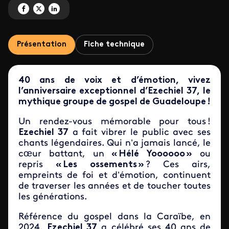
Partagez 'Ezechiel 37 : 40 ans de gospels & spirituals' sur Facebook
Partagez 'Ezechiel 37 : 40 ans de gospels & spirituals' sur X
Partagez 'Ezechiel 37 : 40 ans de gospels & spirituals' sur LinkedIn
Présentation
Fiche technique
40 ans de voix et d’émotion, vivez
l’anniversaire exceptionnel d’Ezechiel 37, le
mythique groupe de gospel de Guadeloupe !
Un rendez-vous mémorable pour tous !
Ezechiel 37
a fait vibrer le public avec ses
chants légendaires. Qui n’a jamais lancé, le
cœur battant, un
« Hélé Yoooooo »
ou
repris
« Les ossements »
? Ces airs,
empreints de foi et d’émotion, continuent
de traverser les années et de toucher toutes
les générations.
Référence du gospel dans la Caraïbe, en
2024,
Ezechiel 37
a célébré ses 40 ans de