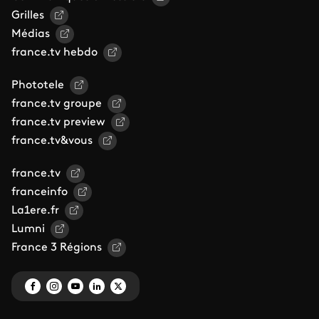
Grilles
Médias
france.tv hebdo
Phototele
france.tv groupe
france.tv preview
france.tv&vous
france.tv
franceinfo
La1ere.fr
Lumni
France 3 Régions