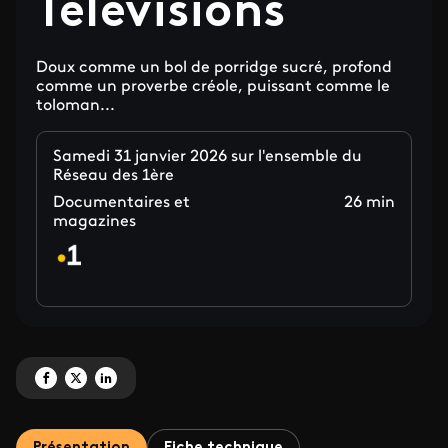
Télévisions
Doux comme un bol de porridge sucré, profond
comme un proverbe créole, puissant comme le
toloman...
Samedi 31 janvier 2026 sur l'ensemble du
Réseau des 1ère
Documentaires et
26 min
magazines
Partagez '« Toloman » : le nouveau rendez-vous bien-être du pôle Outre-mer
Partagez '« Toloman » : le nouveau rendez-vous bien-être du pôle Outr
Partagez '« Toloman » : le nouveau rendez-vous bien-être du pôle