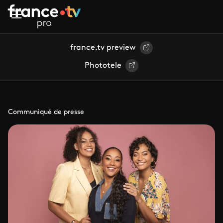
Aller au contenu principal
france.tv preview
Phototele
Communiqué de presse