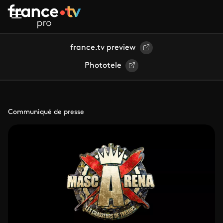
Aller au contenu principal
france.tv preview
Phototele
Communiqué de presse