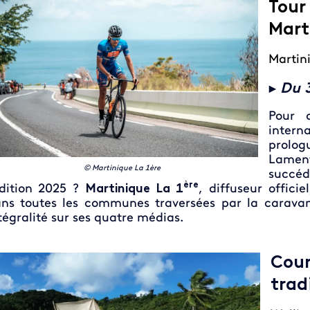
Tour
Mart
Martin
►
Du 3
Pour c
intern
prolo
Lamen
© Martinique La 1ère
succé
ère
édition 2025 ?
Martinique La 1
, diffuseur officie
ns toutes les communes traversées par la caravan
tégralité sur ses quatre médias.
Co
trad