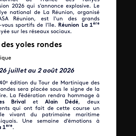
ision 2026 qui s'annonce explosive. Le
llye national de La Réunion, organisé
'ASA Réunion, est l'un des grands
ère
vous sportifs de l'île.
Réunion La 1
yée sur les réseaux sociaux.
 des yoles rondes
ique
26 juillet au 2 août 2026
40ᵉ édition du Tour de Martinique des
rondes sera placée sous le signe de la
re. La Fédération rendra hommage à
es Brival
et
Alain Dédé
, deux
ents qui ont fait de cette course un
le vivant du patrimoine maritime
niquais. Une semaine d'émotions à
ère
a 1
.