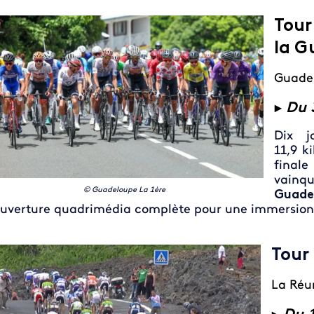
Tour
la G
Guade
►
Du 3
Dix j
11,9 k
final
vainq
© Guadeloupe La 1ère
Guad
uverture quadrimédia complète pour une immersion 
Tour
La Réu