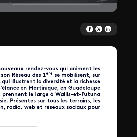
Partagez 'Le sport ultramarin c
Partagez 'Le sport ultrama
Partagez 'Le sport u
 nouveaux rendez-vous qui animent les
ère
t son Réseau des 1
se mobilisent, sur
i illustrent la diversité et la richesse
e s'élance en Martinique, en Guadeloupe
s prennent le large à Wallis-et-Futuna
ie. Présentes sur tous les terrains, les
n, radio, web et réseaux sociaux pour