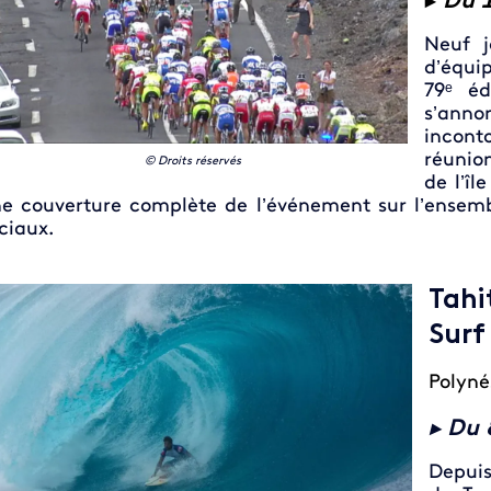
►
Du 
Neuf j
d’équ
79ᵉ éd
s’ann
incon
réunion
© Droits réservés
de l’îl
e couverture complète de l’événement sur l’ensemb
ciaux.
Tah
Surf
Polyné
► Du 
Depuis