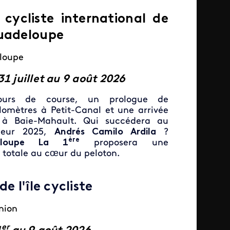
 cycliste international de
uadeloupe
loupe
1 juillet au 9 août
2026
ours de course, un prologue de
ilomètres à Petit-Canal et une arrivée
e à Baie-Mahault. Qui succédera au
ueur 2025,
Andrés Camilo Ardila
?
ère
eloupe La 1
proposera une
totale au cœur du peloton.
 de
l'île
cycliste
nion
er