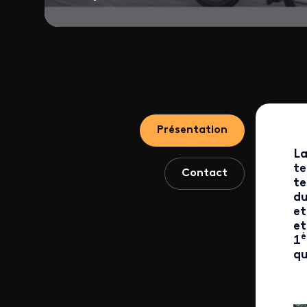
Présentation
La
te
Contact
te
du
et
et
è
1
qu