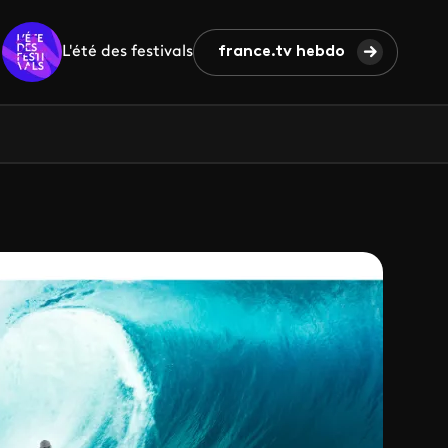
L'été des festivals
france.tv hebdo