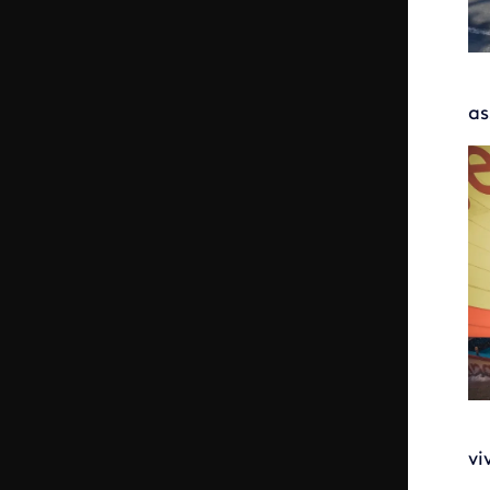
as
vi