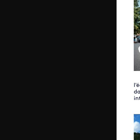
l'
da
in