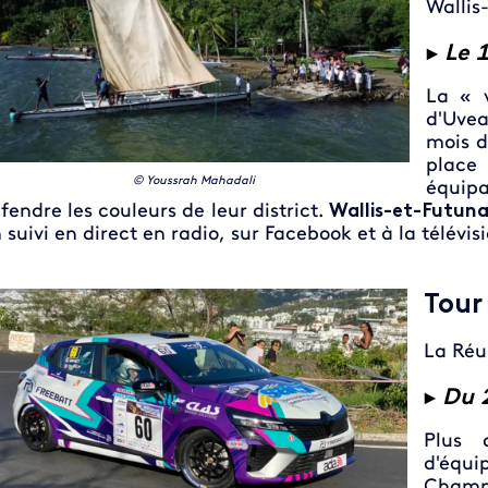
Wallis
►
Le 1
La « 
d'Uvea
mois d
place
© Youssrah Mahadali
équipa
fendre les couleurs de leur district.
Wallis-et-Futuna
 suivi en direct en radio, sur Facebook et à la télévisi
Tour
La Réu
►
Du 2
Plus 
d'éq
Champ