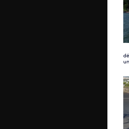
dé
un