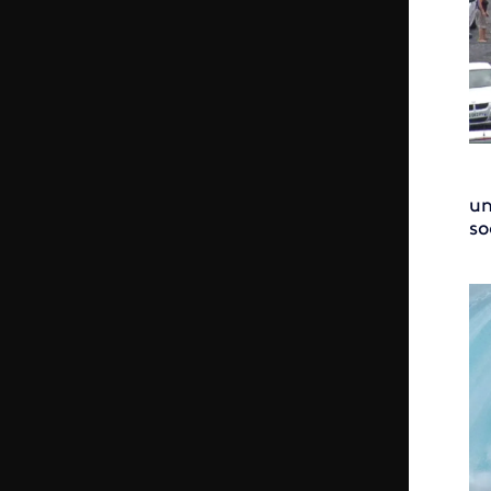
un
so