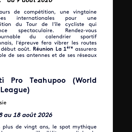
1
au 9 août
2026
ours de compétition, une vingtaine
ipes internationales pour une
ition du Tour de l’île cycliste qui
once spectaculaire. Rendez-vous
tournable du calendrier sportif
nais, l’épreuve fera vibrer les routes
ère
e début août.
Réunion La 1
assurera
le de ses antennes et de ses réseaux
iti Pro Teahupoo (World
 League)
sie
8 au 18 août 2026
 plus de vingt ans, le spot mythique