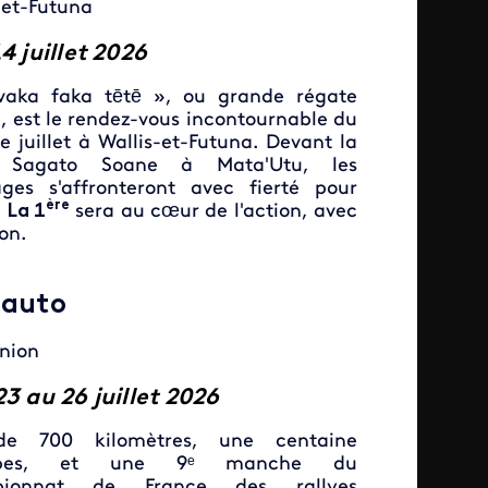
-et-Futuna
4 juillet 2026
vaka faka tētē », ou grande régate
, est le rendez-vous incontournable du
e juillet à Wallis-et-Futuna. Devant la
 Sagato Soane à Mata'Utu, les
ges s'affronteront avec fierté pour
ère
 La 1
sera au cœur de l'action, avec
on.
 auto
nion
3 au 26 juillet 2026
de 700 kilomètres, une centaine
uipes, et une 9ᵉ manche du
ionnat de France des rallyes