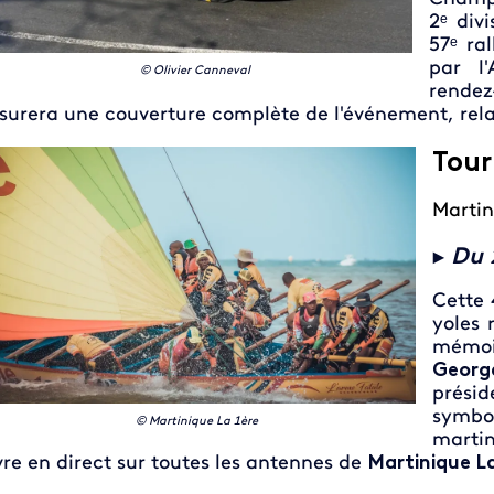
2ᵉ div
57ᵉ ra
par l
© Olivier Canneval
rendez-
surera une couverture complète de l'événement, rela
Tour
Martin
►
Du 
Cette 
yoles 
mémoi
Georg
présid
symbo
© Martinique La 1ère
marti
vre en direct sur toutes les antennes de
Martinique L