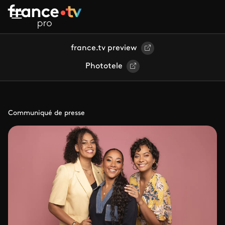
Aller au contenu principal
france.tv preview
Phototele
Communiqué de presse