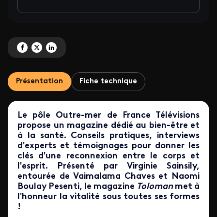
Partagez '<I>Toloman</I> : obésité infantile' sur Facebook
Partagez '<I>Toloman</I> : obésité infantile' sur X
Partagez '<I>Toloman</I> : obésité infantile' sur LinkedIn
Présentation
Fiche technique
Le pôle Outre-mer de France Télévisions
propose un magazine dédié au bien-être et
à la santé. Conseils pratiques, interviews
d'experts et témoignages pour donner les
clés d'une reconnexion entre le corps et
l'esprit. Présenté par Virginie Sainsily,
entourée de Vaimalama Chaves et Naomi
Boulay Pesenti, le magazine
Toloman
met à
l'honneur la vitalité sous toutes ses formes
!