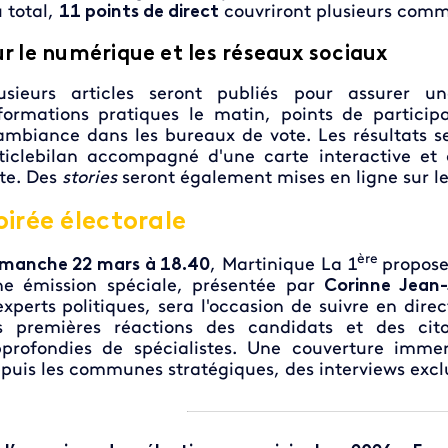
 total,
11 points de direct
couvriront plusieurs comm
ur le numérique et les réseaux sociaux
usieurs articles seront publiés pour assurer u
formations pratiques le matin, points de particip
ambiance dans les bureaux de vote. Les résultats s
ticlebilan accompagné d'une carte interactive e
te. Des
stories
seront également mises en ligne sur le
oirée électorale
ère
manche 22 mars à 18.40
,
Martinique La 1
propose
e émission spéciale, présentée par
Corinne Jean
experts politiques, sera l'occasion de suivre en direc
s premières réactions des candidats et des cit
profondies de spécialistes. Une couverture immer
puis les communes stratégiques, des interviews exclu