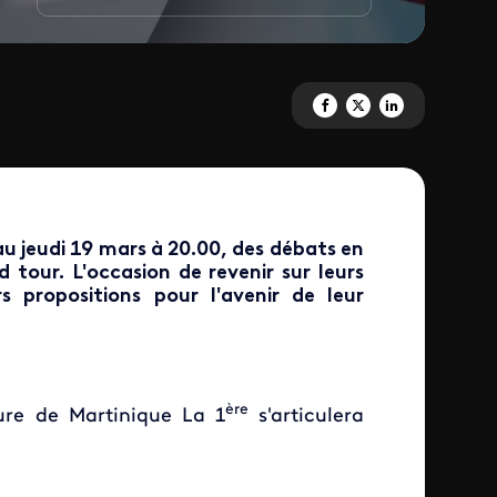
Partagez 'Le second tour des m
Partagez 'Le second tour 
Partagez 'Le second
u jeudi 19 mars à 20.00, des débats en
d tour. L'occasion de revenir sur leurs
s propositions pour l'avenir de leur
ère
ure de Martinique La 1
s'articulera