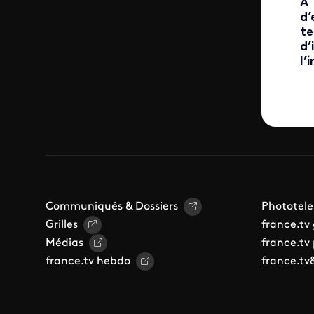
À 
d’
te
d’
l’
Communiqués & Dossiers
Phototele
Grilles
france.tv
Médias
france.tv
france.tv hebdo
france.tv