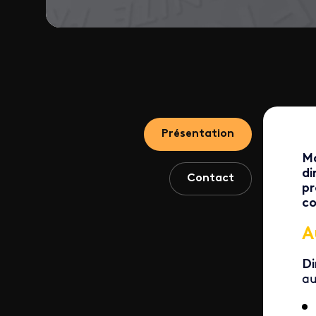
Présentation
Ma
di
Contact
pr
c
A
D
au