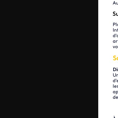
Au
S
Pl
In
d'
ar
vo
S
Di
Un
d'
le
ap
de