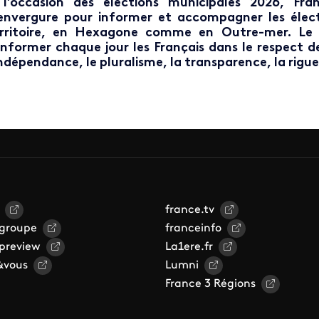
l’occasion des élections municipales 2026, Fran
envergure pour informer et accompagner les élect
rritoire, en Hexagone comme en Outre-mer.
Le 
informer chaque jour les Français dans le respect 
indépendance, le pluralisme, la transparence, la rigueur,
france.tv
 groupe
franceinfo
 preview
La1ere.fr
&vous
Lumni
France 3 Régions