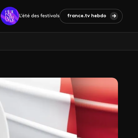
L'été des festivals
france.tv hebdo