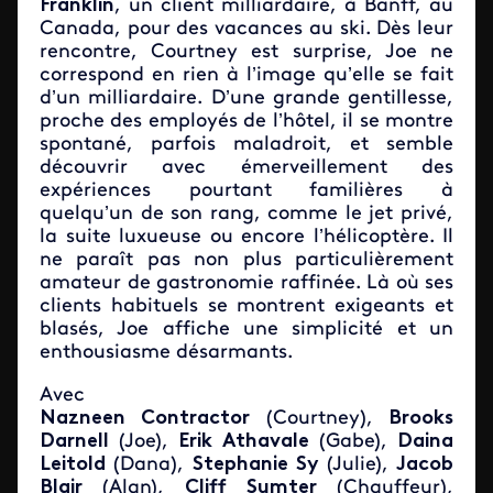
Franklin
, un client milliardaire, à Banff, au
Canada, pour des vacances au ski. Dès leur
rencontre, Courtney est surprise, Joe ne
correspond en rien à l’image qu’elle se fait
d’un milliardaire. D’une grande gentillesse,
proche des employés de l’hôtel, il se montre
spontané, parfois maladroit, et semble
découvrir avec émerveillement des
expériences pourtant familières à
quelqu’un de son rang, comme le jet privé,
la suite luxueuse ou encore l’hélicoptère. Il
ne paraît pas non plus particulièrement
amateur de gastronomie raffinée. Là où ses
clients habituels se montrent exigeants et
blasés, Joe affiche une simplicité et un
enthousiasme désarmants.
Avec
Nazneen
Contractor
(
Courtney),
Brooks
Darnell
(Joe),
Erik
Athavale
(Gabe),
Daina
Leitold
(Dana),
Stephanie
Sy
(Julie),
Jacob
Blair
(Alan),
Cliff
Sumter
(Chauffeur),