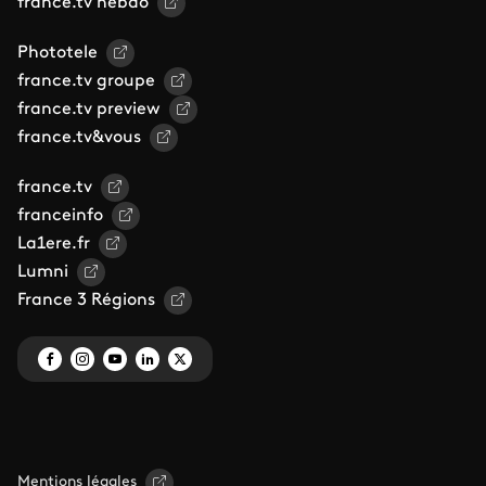
france.tv hebdo
Phototele
france.tv groupe
france.tv preview
france.tv&vous
france.tv
franceinfo
La1ere.fr
Lumni
France 3 Régions
Mentions légales