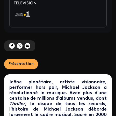
TELEVISION
Partagez 'La 1<sup>ère</sup> consacre une soirée spéciale à Michael Jacks
Partagez 'La 1<sup>ère</sup> consacre une soirée spéciale à Michael 
Partagez 'La 1<sup>ère</sup> consacre une soirée spéciale à Mic
Présentation
Icône planétaire, ar
tiste visionnaire,
performer hors pair, Michael Jackson a
révolutionné la musique. Avec plus d'une
centaine de millions
d'albums vendus,
dont
Thriller
, le disque de tous les records,
l'histoire de Michael Jackson déborde
largement le cadre musical. Sacré en 2000